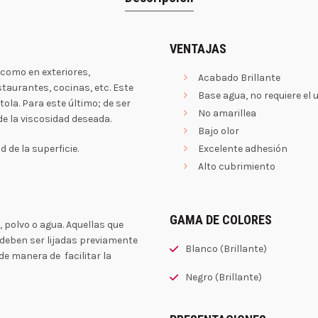
VENTAJAS
 como en exteriores,
Acabado Brillante
staurantes, cocinas, etc. Este
Base agua, no requiere el 
ola. Para este último; de ser
No amarillea
de la viscosidad deseada.
Bajo olor
 de la superficie.
Excelente adhesión
Alto cubrimiento
GAMA DE COLORES
a, polvo o agua. Aquellas que
 deben ser lijadas previamente
Blanco (Brillante)
 de manera de facilitar la
Negro (Brillante)