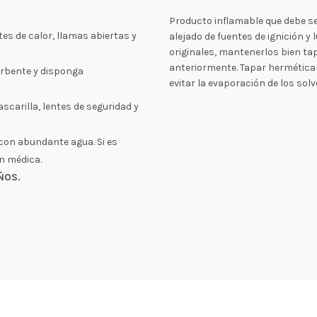
Producto inflamable que debe se
es de calor, llamas abiertas y
alejado de fuentes de ignición y l
originales, mantenerlos bien ta
anteriormente. Tapar hermética
orbente y disponga
evitar la evaporación de los solv
scarilla, lentes de seguridad y
e con abundante agua. Si es
ón médica.
ÑOS.