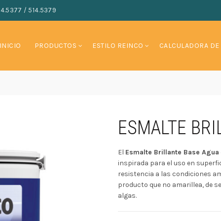
14.5377 / 514.5379
INICIO
PRODUCTOS
ESTILO REINCO
CALCULADORA DE
ESMALTE BRI
El
Esmalte Brillante Base Agua
inspirada para el uso en superfi
resistencia a las condiciones amb
producto que no amarillea, de se
algas.