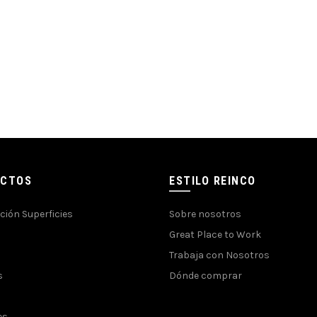
UCTOS
ESTILO REINCO
ción Superficies
Sobre nosotros
Great Place to Work
Trabaja con Nosotros
s
Dónde comprar
es