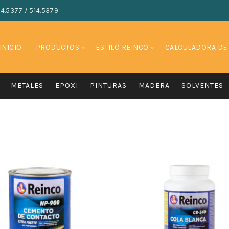
14.5377 / 514.5379
INICIO
PRODUCTOS
ESTILO REINCO
CALCULADORA DE
METALES
EPOXI
PINTURAS
MADERA
SOLVENTES